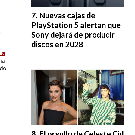
Nuevas cajas de
PlayStation 5 alertan que
n
Sony dejará de producir
discos en 2028
 a
ia
ndo
El orgullo de Celeste Cid