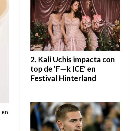
Kali Uchis impacta con
top de ‘F—k ICE’ en
Festival Hinterland
e en