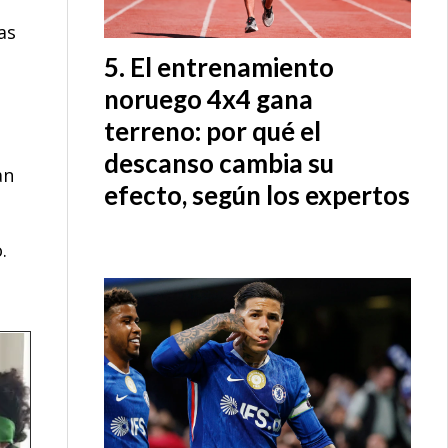
as
El entrenamiento
noruego 4x4 gana
terreno: por qué el
descanso cambia su
an
efecto, según los expertos
s
.